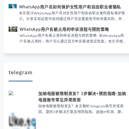
DataReportal 2026趋势报告显示，跨境私域运营中账号矩阵稳定
WhatsApp用户名如何保护女性用户和自由职业者隐私
性直接影响转化率。
本文探讨WhatsApp用户名对女性用户和自由职业者的隐私保护意
义，分享实际运营中如何通过用户名设置避免号码泄露风险，并提
供3种安全使用方案。据DataReportal 2026报告显示，隐私保护
WhatsApp用户名被占用的申诉流程与预防策略
已成为全球数字沟通的首要考量。
WhatsApp用户名被占用的申诉流程与预防策略: 当WhatsApp用
户名被占用时，用户可以通过官方申诉渠道尝试恢复。本文详细解
析申诉步骤、预防措施及常见问题，帮助用户有效管理WhatsApp
账号安全。
telegram
加纳电报被限制发言？3步解决+预防指南-加纳
电报账号常见异常类型
加纳电报被限制发言？本文解析Telegram账号异常原
因，提供3步解决方案及预防指南。涵盖IP检测、静态
住宅IP切换、合规注册等技巧，帮助用户解决群组静
音、新号秒封、历史消息删除等问题，并附4条预防