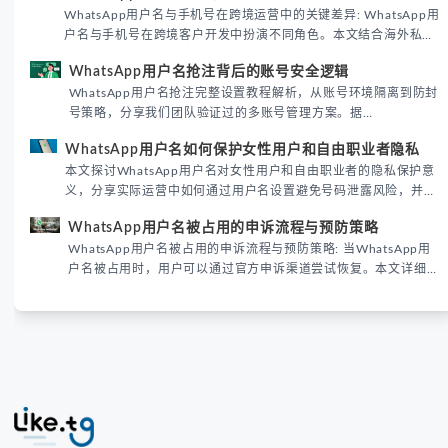
WhatsApp用户名与手机号在跨境运营中的关键差异: WhatsApp用
户名与手机号在跨境客户开发中扮演不同角色。本文结合海外私域
运营实战经验，解析两者在触达效率、账号安全及客户管理中的实
WhatsApp用户名抢注背后的账号安全逻辑
际差异，帮助团队优化WhatsApp营销策略。
WhatsApp用户名抢注完整设置教程解析，从账号环境隔离到防封
号策略，分享我们团队验证过的多账号管理方案。据
DataReportal 2026趋势报告显示，跨境私域运营中账号矩阵稳定
WhatsApp用户名如何保护女性用户和自由职业者隐私
性直接影响转化率。
本文探讨WhatsApp用户名对女性用户和自由职业者的隐私保护意
义，分享实际运营中如何通过用户名设置避免号码泄露风险，并提
供3种安全使用方案。据DataReportal 2026报告显示，隐私保护
WhatsApp用户名被占用的申诉流程与预防策略
已成为全球数字沟通的首要考量。
WhatsApp用户名被占用的申诉流程与预防策略: 当WhatsApp用
户名被占用时，用户可以通过官方申诉渠道尝试恢复。本文详细解
析申诉步骤、预防措施及常见问题，帮助用户有效管理WhatsApp
账号安全。