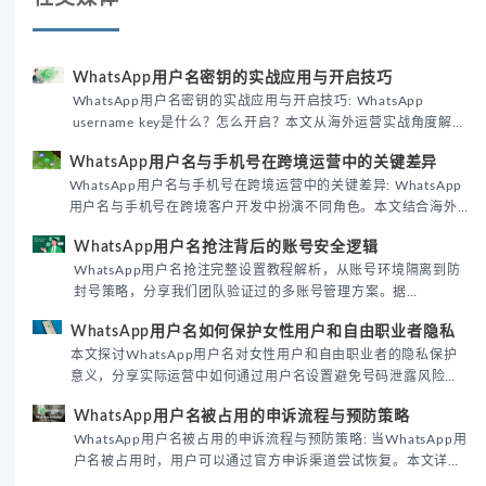
WhatsApp用户名密钥的实战应用与开启技巧
WhatsApp用户名密钥的实战应用与开启技巧: WhatsApp
username key是什么？怎么开启？本文从海外运营实战角度解析
WhatsApp用户名密钥的核心价值、开启步骤及常见误区，帮助
WhatsApp用户名与手机号在跨境运营中的关键差异
跨境团队高效触达目标客户。
WhatsApp用户名与手机号在跨境运营中的关键差异: WhatsApp
用户名与手机号在跨境客户开发中扮演不同角色。本文结合海外
私域运营实战经验，解析两者在触达效率、账号安全及客户管理
WhatsApp用户名抢注背后的账号安全逻辑
中的实际差异，帮助团队优化WhatsApp营销策略。
WhatsApp用户名抢注完整设置教程解析，从账号环境隔离到防
封号策略，分享我们团队验证过的多账号管理方案。据
DataReportal 2026趋势报告显示，跨境私域运营中账号矩阵稳
WhatsApp用户名如何保护女性用户和自由职业者隐私
定性直接影响转化率。
本文探讨WhatsApp用户名对女性用户和自由职业者的隐私保护
意义，分享实际运营中如何通过用户名设置避免号码泄露风险，
并提供3种安全使用方案。据DataReportal 2026报告显示，隐私
WhatsApp用户名被占用的申诉流程与预防策略
保护已成为全球数字沟通的首要考量。
WhatsApp用户名被占用的申诉流程与预防策略: 当WhatsApp用
户名被占用时，用户可以通过官方申诉渠道尝试恢复。本文详细
解析申诉步骤、预防措施及常见问题，帮助用户有效管理