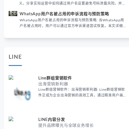
义，分享实际运营中如何通过用户名设置避免号码泄露风险，并提
供3种安全使用方案。据DataReportal 2026报告显示，隐私保护
WhatsApp用户名被占用的申诉流程与预防策略
已成为全球数字沟通的首要考量。
WhatsApp用户名被占用的申诉流程与预防策略: 当WhatsApp用
户名被占用时，用户可以通过官方申诉渠道尝试恢复。本文详细解
析申诉步骤、预防措施及常见问题，帮助用户有效管理WhatsApp
账号安全。
LINE
Line群组营销软件
出海营销新利器
Line群组营销软件：出海营销新利器: Line群组营销软
件正成为企业出海营销的高效工具，通过精准用户画像
和多语言支持，帮助跨境电商和旅游企业提升30%用户
参与度，实现全球化精准营销。
LINE内容分发
提升品牌曝光与全球业务增长