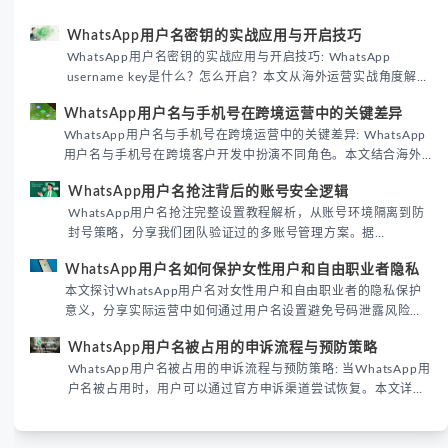
WhatsApp用户名密钥的实战应用与开启技巧
WhatsApp用户名密钥的实战应用与开启技巧: WhatsApp
username key是什么？怎么开启？本文从海外运营实战角度解析
WhatsApp用户名密钥的核心价值、开启步骤及常见误区，帮助
WhatsApp用户名与手机号在跨境运营中的关键差异
跨境团队高效触达目标客户。
WhatsApp用户名与手机号在跨境运营中的关键差异: WhatsApp
用户名与手机号在跨境客户开发中扮演不同角色。本文结合海外
私域运营实战经验，解析两者在触达效率、账号安全及客户管理
WhatsApp用户名抢注背后的账号安全逻辑
中的实际差异，帮助团队优化WhatsApp营销策略。
WhatsApp用户名抢注完整设置教程解析，从账号环境隔离到防
封号策略，分享我们团队验证过的多账号管理方案。据
DataReportal 2026趋势报告显示，跨境私域运营中账号矩阵稳
WhatsApp用户名如何保护女性用户和自由职业者隐私
定性直接影响转化率。
本文探讨WhatsApp用户名对女性用户和自由职业者的隐私保护
意义，分享实际运营中如何通过用户名设置避免号码泄露风险，
并提供3种安全使用方案。据DataReportal 2026报告显示，隐私
WhatsApp用户名被占用的申诉流程与预防策略
保护已成为全球数字沟通的首要考量。
WhatsApp用户名被占用的申诉流程与预防策略: 当WhatsApp用
户名被占用时，用户可以通过官方申诉渠道尝试恢复。本文详细
解析申诉步骤、预防措施及常见问题，帮助用户有效管理
WhatsApp账号安全。