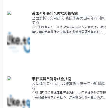
美国新年是什么时候终极指南
全面解析与实用建议-系统掌握美国新年的时间
要点
在计划跨国旅行、商务安排或与海外友人联系时，想要
确认美国新年是什么时候是不是感觉需要反复查证？其
实你别担心，这种时区和文化差异带来的困惑很多人都
会遇到。 本期我们将为你全面解析美国新年的时间系
统，并提供跨时区协调的实用技巧，帮助你准确掌握日
期、避开错误认知。 无论你是安排国际会议还是准备
新年祝福，我们将从基础概念到特殊情况应对，系统性
地为你拆解。主要内容包括： -
菲律宾货币符号终极指南
从基础到专业运用-菲律宾货币符号专业知识解
析
在进行国际贸易或菲律宾旅游时，是否曾被各种货币符
号搞得晕头转向？别担心，这种情况很多人都经历过。
本指南将为你全面解析菲律宾货币符号的规范用法、输
入技巧和常见应用场景，帮助你避免金融交流中的尴尬