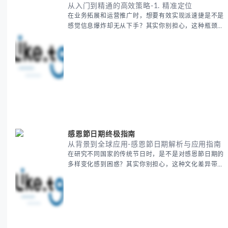
从入门到精通的高效策略-1. 精准定位
在业务拓展和运营推广时，想要有效实现派速捷是不是
感觉信息爆炸却无从下手？其实你别担心，这种瓶颈阶
段是绝大多数团队都经历过的。 本期我们将为你梳理
清晰思路，提供一套经过实战检验的派速捷方法论，帮
助你少走弯路，更快看到增长效果。 无论你是新手起
步还是寻求突破，我们将从基础要点到进阶策略，系统
性地为你拆解。主要内容包括： - 目标市场与用户画像
精准定义 -
感恩節日期终极指南
从背景到全球应用-感恩節日期解析与应用指南
在研究不同国家的传统节日时，是不是对感恩節日期的
多样变化感到困惑？其实你别担心，这种文化差异带来
的疑问是完全正常的。 本期我们将为你系统梳理感恩
節的历史由来、不同国家地区的日期差异，以及日期背
后的文化意义。帮助你清晰掌握这个重要节日的各方面
知识。 无论你是文化研究者、国际商务人士还是单纯
对节日感兴趣，本文将从基础到应用为你全面解析。主
要内容包括： - 感恩節历史起源与背景