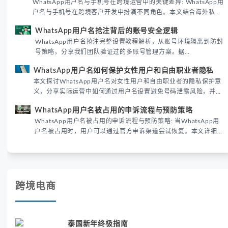
WhatsApp用户名与手机号在跨境运营中的关键差异: WhatsApp用
户名与手机号在跨境客户开发中扮演不同角色。本文结合海外私域
运营实战经验，解析两者在触达效率、账号安全及客户管理中的实
WhatsApp用户名抢注背后的账号安全逻辑
际差异，帮助团队优化WhatsApp营销策略。
WhatsApp用户名抢注完整设置教程解析，从账号环境隔离到防封
号策略，分享我们团队验证过的多账号管理方案。据
DataReportal 2026趋势报告显示，跨境私域运营中账号矩阵稳定
WhatsApp用户名如何保护女性用户和自由职业者隐私
性直接影响转化率。
本文探讨WhatsApp用户名对女性用户和自由职业者的隐私保护意
义，分享实际运营中如何通过用户名设置避免号码泄露风险，并提
供3种安全使用方案。据DataReportal 2026报告显示，隐私保护
WhatsApp用户名被占用的申诉流程与预防策略
已成为全球数字沟通的首要考量。
WhatsApp用户名被占用的申诉流程与预防策略: 当WhatsApp用
户名被占用时，用户可以通过官方申诉渠道尝试恢复。本文详细解
析申诉步骤、预防措施及常见问题，帮助用户有效管理WhatsApp
账号安全。
跨境电商
泰国新年终极指南