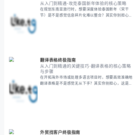
从入门到精通-攻克泰国新年体验的核心策略
在规划东南亚旅行时，想要深度体验泰国新年（宋干
节）是不是感觉信息碎片化难以整合？其实你别担心，
这种情况很多旅行者都经历过。 本期我们将为你系统
梳理泰国新年文化精髓，提供一套完整的人文体验策
略，帮助你避开游客陷阱，获得原汁原味的节庆体验。
无论你是首次参与还是寻求深度玩法，我们将从基础认
知到高阶玩法全方位为你解析。主要内容包括： - 泰国
新年核心文化解读 -
翻译表格终极指南
从入门到精通的关键技巧-翻译表格的核心策略
与步骤
在开拓海外市场或处理多语言项目时，想要高效准确地
翻译表格是不是感觉无从下手？其实你别担心，这是许
多国际业务拓展者都会遇到的挑战。 本期我们将为你
提供一套经过实战检验的翻译表格方法论，帮助你突破
语言障碍，提升工作效率。 无论你是初次接触还是寻
求优化，我们将系统性地为你拆解关键步骤。主要内容
包括： - 翻译表格前的准备工作 - 核心翻译方法与工具
选择 -
外贸找客户终极指南