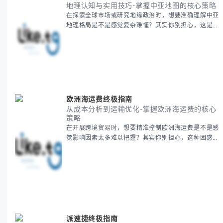
地理认知与实用技巧-掌握中亚地图的核心策略
在探索全球市场或研究地缘政治时，想要准确理解中亚
地理格局是不是感觉复杂难懂？其实你别担心，这是很
多人都会遇到的挑战。 本期我们将为你系统梳理中亚
地理知识，提供一套实用的地图工具使用技巧，帮助你
快速建立空间认知框架。 无论你是商务人士、学者还
是旅行爱好者，我们将从基础地理要素到进阶应用技
巧，全方位为你解析。主要内容包括： - 中亚五国核心
地理特征速览 -
欧洲海运费终极指南
从成本分析到运输优化-掌握欧洲海运费的核心
策略
在开展跨境贸易时，想要精准控制欧洲海运费是不是感
觉影响因素太多难以把握？其实你别担心，这种困惑很
多外贸从业者都经历过。 本期我们将为你系统解析欧
洲海运费的组成要素，提供一套经过市场验证的降本增
效方法论，帮助你优化供应链成本结构。 无论你是初
次接触海运还是希望提升成本效益，我们将从基础概念
到实操技巧进行全面拆解。主要内容包括： - 欧洲海运
费的五大核心构成要素 -
派速捷终极指南