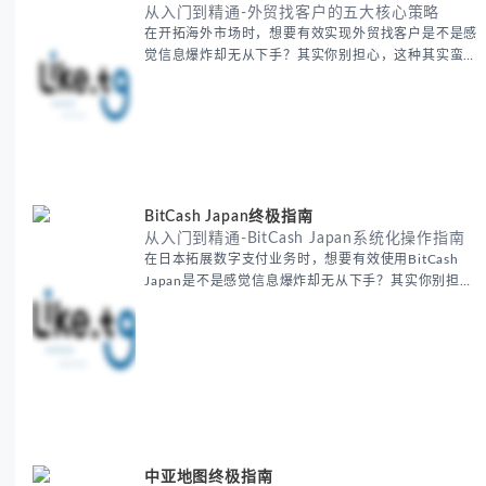
从入门到精通-外贸找客户的五大核心策略
在开拓海外市场时，想要有效实现外贸找客户是不是感
觉信息爆炸却无从下手？其实你别担心，这种其实蛮多
人经历过的。 本期我们将为你梳理清晰思路，提供一
套经过实战检验的外贸找客户方法论，帮助你少走弯
路，更快看到效果。 无论你是新手起步还是寻求突
破，我们将从基础要点到进阶策略，系统性地为你拆
解。主要内容包括： - 精准定位目标客户群体 - 高效利
用B2B平台和搜索引擎
BitCash Japan终极指南
从入门到精通-BitCash Japan系统化操作指南
在日本拓展数字支付业务时，想要有效使用BitCash
Japan是不是感觉信息爆炸却无从下手？其实你别担
心，这种困扰很多企业都经历过。 本期我们将为你梳
理清晰思路，提供一套经过实战检验的BitCash Japan
运营方法论，帮助你少走弯路，更快实现业务增长。
无论你是新手起步还是寻求突破，我们将从基础要点到
进阶策略，系统性地为你拆解。主要内容包括： -
BitCash
中亚地图终极指南