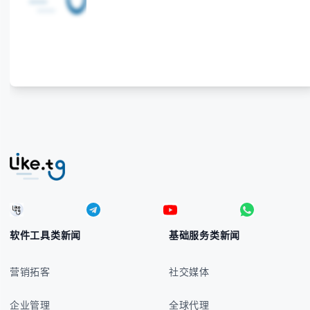
错误。 无论你是商务人士、旅行者还是对菲律宾文化
感兴趣的学习者，我们都会系统性地为你讲解： - 菲律
宾比索的标准符号与书写规范 - 在不同设备上输入₱符
号的实用方法 -
软件工具类新闻
基础服务类新闻
营销拓客
社交媒体
企业管理
全球代理