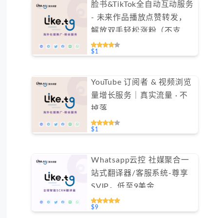
脸书&TikTok全自动互动服务
- 未来作品播放点赞转发，
解放双手轻松涨粉（不支持
免费测试）
$1
YouTube 订阅者 & 视频浏览
量增长服务｜真实流量 · 不
掉落
$1
Whatsapp云控 社媒聚合一
站式翻译器/客服系统-尊享
SVIP，低至9美金
#FYOK002
$9