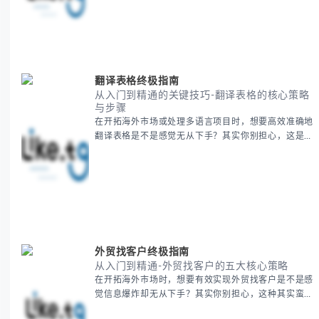
梳理泰国新年文化精髓，提供一套完整的人文体验策
略，帮助你避开游客陷阱，获得原汁原味的节庆体验。
无论你是首次参与还是寻求深度玩法，我们将从基础认
知到高阶玩法全方位为你解析。主要内容包括： - 泰国
新年核心文化解读 -
翻译表格终极指南
从入门到精通的关键技巧-翻译表格的核心策略
与步骤
在开拓海外市场或处理多语言项目时，想要高效准确地
翻译表格是不是感觉无从下手？其实你别担心，这是许
多国际业务拓展者都会遇到的挑战。 本期我们将为你
提供一套经过实战检验的翻译表格方法论，帮助你突破
语言障碍，提升工作效率。 无论你是初次接触还是寻
求优化，我们将系统性地为你拆解关键步骤。主要内容
包括： - 翻译表格前的准备工作 - 核心翻译方法与工具
选择 -
外贸找客户终极指南
从入门到精通-外贸找客户的五大核心策略
在开拓海外市场时，想要有效实现外贸找客户是不是感
觉信息爆炸却无从下手？其实你别担心，这种其实蛮多
人经历过的。 本期我们将为你梳理清晰思路，提供一