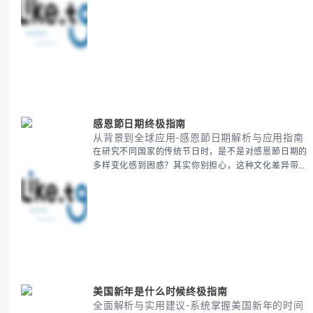
清晰思路，提供一套经过实战检验的派速捷方法论，帮
助你少走弯路，更快看到增长效果。 无论你是新手起
步还是寻求突破，我们将从基础要点到进阶策略，系统
性地为你拆解。主要内容包括： - 目标市场与用户画像
精准定义 -
感恩節日期终极指南
从背景到全球应用-感恩節日期解析与应用指南
在研究不同国家的传统节日时，是不是对感恩節日期的
多样变化感到困惑？其实你别担心，这种文化差异带来
的疑问是完全正常的。 本期我们将为你系统梳理感恩
節的历史由来、不同国家地区的日期差异，以及日期背
后的文化意义。帮助你清晰掌握这个重要节日的各方面
知识。 无论你是文化研究者、国际商务人士还是单纯
对节日感兴趣，本文将从基础到应用为你全面解析。主
要内容包括： - 感恩節历史起源与背景
美国新年是什么时候终极指南
全面解析与实用建议-系统掌握美国新年的时间