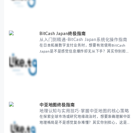
套经过实战检验的外贸找客户方法论，帮助你少走弯
路，更快看到效果。 无论你是新手起步还是寻求突
破，我们将从基础要点到进阶策略，系统性地为你拆
解。主要内容包括： - 精准定位目标客户群体 - 高效利
用B2B平台和搜索引擎
BitCash Japan终极指南
从入门到精通-BitCash Japan系统化操作指南
在日本拓展数字支付业务时，想要有效使用BitCash
Japan是不是感觉信息爆炸却无从下手？其实你别担
心，这种困扰很多企业都经历过。 本期我们将为你梳
理清晰思路，提供一套经过实战检验的BitCash Japan
运营方法论，帮助你少走弯路，更快实现业务增长。
无论你是新手起步还是寻求突破，我们将从基础要点到
进阶策略，系统性地为你拆解。主要内容包括： -
BitCash
中亚地图终极指南
地理认知与实用技巧-掌握中亚地图的核心策略
在探索全球市场或研究地缘政治时，想要准确理解中亚
地理格局是不是感觉复杂难懂？其实你别担心，这是很
多人都会遇到的挑战。 本期我们将为你系统梳理中亚