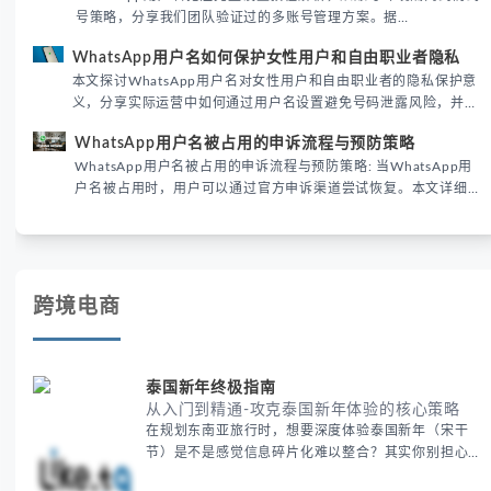
号策略，分享我们团队验证过的多账号管理方案。据
DataReportal 2026趋势报告显示，跨境私域运营中账号矩阵稳定
WhatsApp用户名如何保护女性用户和自由职业者隐私
性直接影响转化率。
本文探讨WhatsApp用户名对女性用户和自由职业者的隐私保护意
义，分享实际运营中如何通过用户名设置避免号码泄露风险，并提
供3种安全使用方案。据DataReportal 2026报告显示，隐私保护
WhatsApp用户名被占用的申诉流程与预防策略
已成为全球数字沟通的首要考量。
WhatsApp用户名被占用的申诉流程与预防策略: 当WhatsApp用
户名被占用时，用户可以通过官方申诉渠道尝试恢复。本文详细解
析申诉步骤、预防措施及常见问题，帮助用户有效管理WhatsApp
账号安全。
跨境电商
泰国新年终极指南
从入门到精通-攻克泰国新年体验的核心策略
在规划东南亚旅行时，想要深度体验泰国新年（宋干
节）是不是感觉信息碎片化难以整合？其实你别担心，
这种情况很多旅行者都经历过。 本期我们将为你系统