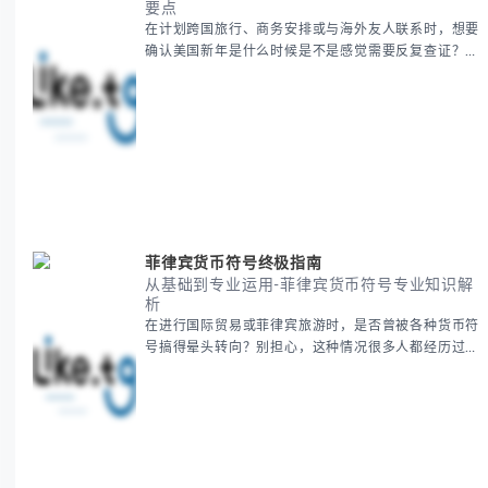
要点
在计划跨国旅行、商务安排或与海外友人联系时，想要
确认美国新年是什么时候是不是感觉需要反复查证？其
实你别担心，这种时区和文化差异带来的困惑很多人都
会遇到。 本期我们将为你全面解析美国新年的时间系
统，并提供跨时区协调的实用技巧，帮助你准确掌握日
期、避开错误认知。 无论你是安排国际会议还是准备
新年祝福，我们将从基础概念到特殊情况应对，系统性
地为你拆解。主要内容包括： -
菲律宾货币符号终极指南
从基础到专业运用-菲律宾货币符号专业知识解
析
在进行国际贸易或菲律宾旅游时，是否曾被各种货币符
号搞得晕头转向？别担心，这种情况很多人都经历过。
本指南将为你全面解析菲律宾货币符号的规范用法、输
入技巧和常见应用场景，帮助你避免金融交流中的尴尬
错误。 无论你是商务人士、旅行者还是对菲律宾文化
感兴趣的学习者，我们都会系统性地为你讲解： - 菲律
宾比索的标准符号与书写规范 - 在不同设备上输入₱符
号的实用方法 -