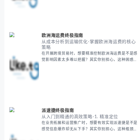
地理知识，提供一套实用的地图工具使用技巧，帮助你
快速建立空间认知框架。 无论你是商务人士、学者还
是旅行爱好者，我们将从基础地理要素到进阶应用技
巧，全方位为你解析。主要内容包括： - 中亚五国核心
地理特征速览 -
欧洲海运费终极指南
从成本分析到运输优化-掌握欧洲海运费的核心
策略
在开展跨境贸易时，想要精准控制欧洲海运费是不是感
觉影响因素太多难以把握？其实你别担心，这种困惑很
多外贸从业者都经历过。 本期我们将为你系统解析欧
洲海运费的组成要素，提供一套经过市场验证的降本增
效方法论，帮助你优化供应链成本结构。 无论你是初
次接触海运还是希望提升成本效益，我们将从基础概念
到实操技巧进行全面拆解。主要内容包括： - 欧洲海运
费的五大核心构成要素 -
派速捷终极指南
从入门到精通的高效策略-1. 精准定位
在业务拓展和运营推广时，想要有效实现派速捷是不是
感觉信息爆炸却无从下手？其实你别担心，这种瓶颈阶
段是绝大多数团队都经历过的。 本期我们将为你梳理