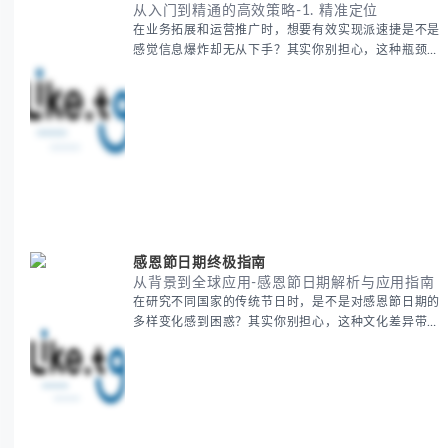
感觉信息爆炸却无从下手？其实你别担心，这种瓶颈阶
段是绝大多数团队都经历过的。 本期我们将为你梳理
清晰思路，提供一套经过实战检验的派速捷方法论，帮
助你少走弯路，更快看到增长效果。 无论你是新手起
步还是寻求突破，我们将从基础要点到进阶策略，系统
性地为你拆解。主要内容包括： - 目标市场与用户画像
精准定义 -
感恩節日期终极指南
从背景到全球应用-感恩節日期解析与应用指南
在研究不同国家的传统节日时，是不是对感恩節日期的
多样变化感到困惑？其实你别担心，这种文化差异带来
的疑问是完全正常的。 本期我们将为你系统梳理感恩
節的历史由来、不同国家地区的日期差异，以及日期背
后的文化意义。帮助你清晰掌握这个重要节日的各方面
知识。 无论你是文化研究者、国际商务人士还是单纯
对节日感兴趣，本文将从基础到应用为你全面解析。主
要内容包括： - 感恩節历史起源与背景