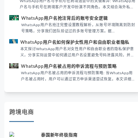
运营实战经验，解析两者在触达效率、账号安全及客户管理中的实
WhatsApp用户名抢注背后的账号安全逻辑
际差异，帮助团队优化WhatsApp营销策略。
WhatsApp用户名抢注完整设置教程解析，从账号环境隔离到防封
号策略，分享我们团队验证过的多账号管理方案。据
DataReportal 2026趋势报告显示，跨境私域运营中账号矩阵稳定
WhatsApp用户名如何保护女性用户和自由职业者隐私
性直接影响转化率。
本文探讨WhatsApp用户名对女性用户和自由职业者的隐私保护意
义，分享实际运营中如何通过用户名设置避免号码泄露风险，并提
供3种安全使用方案。据DataReportal 2026报告显示，隐私保护
WhatsApp用户名被占用的申诉流程与预防策略
已成为全球数字沟通的首要考量。
WhatsApp用户名被占用的申诉流程与预防策略: 当WhatsApp用
户名被占用时，用户可以通过官方申诉渠道尝试恢复。本文详细解
析申诉步骤、预防措施及常见问题，帮助用户有效管理WhatsApp
账号安全。
跨境电商
泰国新年终极指南
从入门到精通-攻克泰国新年体验的核心策略
在规划东南亚旅行时，想要深度体验泰国新年（宋干