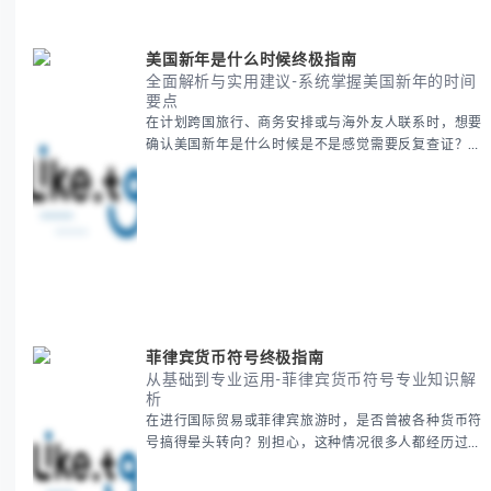
美国新年是什么时候终极指南
全面解析与实用建议-系统掌握美国新年的时间
要点
在计划跨国旅行、商务安排或与海外友人联系时，想要
确认美国新年是什么时候是不是感觉需要反复查证？其
实你别担心，这种时区和文化差异带来的困惑很多人都
会遇到。 本期我们将为你全面解析美国新年的时间系
统，并提供跨时区协调的实用技巧，帮助你准确掌握日
期、避开错误认知。 无论你是安排国际会议还是准备
新年祝福，我们将从基础概念到特殊情况应对，系统性
地为你拆解。主要内容包括： -
菲律宾货币符号终极指南
从基础到专业运用-菲律宾货币符号专业知识解
析
在进行国际贸易或菲律宾旅游时，是否曾被各种货币符
号搞得晕头转向？别担心，这种情况很多人都经历过。
本指南将为你全面解析菲律宾货币符号的规范用法、输
入技巧和常见应用场景，帮助你避免金融交流中的尴尬
错误。 无论你是商务人士、旅行者还是对菲律宾文化
感兴趣的学习者，我们都会系统性地为你讲解： - 菲律