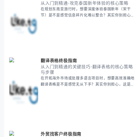
节）是不是感觉信息碎片化难以整合？其实你别担心，
这种情况很多旅行者都经历过。 本期我们将为你系统
梳理泰国新年文化精髓，提供一套完整的人文体验策
略，帮助你避开游客陷阱，获得原汁原味的节庆体验。
无论你是首次参与还是寻求深度玩法，我们将从基础认
知到高阶玩法全方位为你解析。主要内容包括： - 泰国
新年核心文化解读 -
翻译表格终极指南
从入门到精通的关键技巧-翻译表格的核心策略
与步骤
在开拓海外市场或处理多语言项目时，想要高效准确地
翻译表格是不是感觉无从下手？其实你别担心，这是许
多国际业务拓展者都会遇到的挑战。 本期我们将为你
提供一套经过实战检验的翻译表格方法论，帮助你突破
语言障碍，提升工作效率。 无论你是初次接触还是寻
求优化，我们将系统性地为你拆解关键步骤。主要内容
包括： - 翻译表格前的准备工作 - 核心翻译方法与工具
选择 -
外贸找客户终极指南
从入门到精通-外贸找客户的五大核心策略
在开拓海外市场时，想要有效实现外贸找客户是不是感