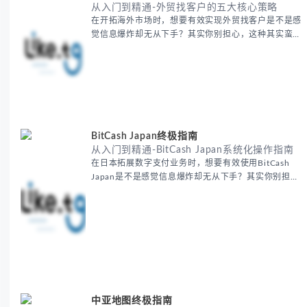
觉信息爆炸却无从下手？其实你别担心，这种其实蛮多
人经历过的。 本期我们将为你梳理清晰思路，提供一
套经过实战检验的外贸找客户方法论，帮助你少走弯
路，更快看到效果。 无论你是新手起步还是寻求突
破，我们将从基础要点到进阶策略，系统性地为你拆
解。主要内容包括： - 精准定位目标客户群体 - 高效利
用B2B平台和搜索引擎
BitCash Japan终极指南
从入门到精通-BitCash Japan系统化操作指南
在日本拓展数字支付业务时，想要有效使用BitCash
Japan是不是感觉信息爆炸却无从下手？其实你别担
心，这种困扰很多企业都经历过。 本期我们将为你梳
理清晰思路，提供一套经过实战检验的BitCash Japan
运营方法论，帮助你少走弯路，更快实现业务增长。
无论你是新手起步还是寻求突破，我们将从基础要点到
进阶策略，系统性地为你拆解。主要内容包括： -
BitCash
中亚地图终极指南
地理认知与实用技巧-掌握中亚地图的核心策略
在探索全球市场或研究地缘政治时，想要准确理解中亚