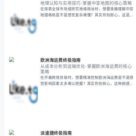
地理格局是不是感觉复杂难懂？其实你别担心，这是很
多人都会遇到的挑战。 本期我们将为你系统梳理中亚
地理知识，提供一套实用的地图工具使用技巧，帮助你
快速建立空间认知框架。 无论你是商务人士、学者还
是旅行爱好者，我们将从基础地理要素到进阶应用技
巧，全方位为你解析。主要内容包括： - 中亚五国核心
地理特征速览 -
欧洲海运费终极指南
从成本分析到运输优化-掌握欧洲海运费的核心
策略
在开展跨境贸易时，想要精准控制欧洲海运费是不是感
觉影响因素太多难以把握？其实你别担心，这种困惑很
多外贸从业者都经历过。 本期我们将为你系统解析欧
洲海运费的组成要素，提供一套经过市场验证的降本增
效方法论，帮助你优化供应链成本结构。 无论你是初
次接触海运还是希望提升成本效益，我们将从基础概念
到实操技巧进行全面拆解。主要内容包括： - 欧洲海运
费的五大核心构成要素 -
派速捷终极指南
从入门到精通的高效策略-1. 精准定位
在业务拓展和运营推广时，想要有效实现派速捷是不是