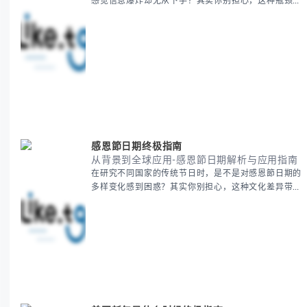
感觉信息爆炸却无从下手？其实你别担心，这种瓶颈阶
段是绝大多数团队都经历过的。 本期我们将为你梳理
清晰思路，提供一套经过实战检验的派速捷方法论，帮
助你少走弯路，更快看到增长效果。 无论你是新手起
步还是寻求突破，我们将从基础要点到进阶策略，系统
性地为你拆解。主要内容包括： - 目标市场与用户画像
精准定义 -
感恩節日期终极指南
从背景到全球应用-感恩節日期解析与应用指南
在研究不同国家的传统节日时，是不是对感恩節日期的
多样变化感到困惑？其实你别担心，这种文化差异带来
的疑问是完全正常的。 本期我们将为你系统梳理感恩
節的历史由来、不同国家地区的日期差异，以及日期背
后的文化意义。帮助你清晰掌握这个重要节日的各方面
知识。 无论你是文化研究者、国际商务人士还是单纯
对节日感兴趣，本文将从基础到应用为你全面解析。主
要内容包括： - 感恩節历史起源与背景