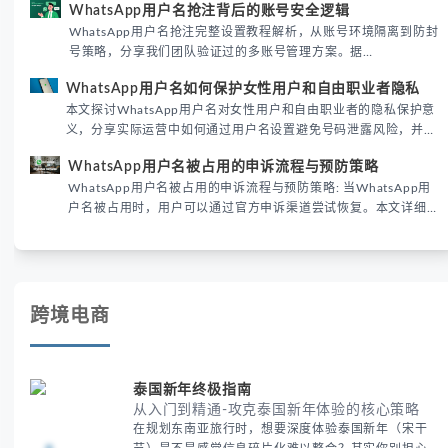
WhatsApp用户名抢注背后的账号安全逻辑
际差异，帮助团队优化WhatsApp营销策略。
WhatsApp用户名抢注完整设置教程解析，从账号环境隔离到防封
号策略，分享我们团队验证过的多账号管理方案。据
DataReportal 2026趋势报告显示，跨境私域运营中账号矩阵稳定
WhatsApp用户名如何保护女性用户和自由职业者隐私
性直接影响转化率。
本文探讨WhatsApp用户名对女性用户和自由职业者的隐私保护意
义，分享实际运营中如何通过用户名设置避免号码泄露风险，并提
供3种安全使用方案。据DataReportal 2026报告显示，隐私保护
WhatsApp用户名被占用的申诉流程与预防策略
已成为全球数字沟通的首要考量。
WhatsApp用户名被占用的申诉流程与预防策略: 当WhatsApp用
户名被占用时，用户可以通过官方申诉渠道尝试恢复。本文详细解
析申诉步骤、预防措施及常见问题，帮助用户有效管理WhatsApp
账号安全。
跨境电商
泰国新年终极指南
从入门到精通-攻克泰国新年体验的核心策略
在规划东南亚旅行时，想要深度体验泰国新年（宋干