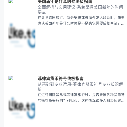
美国新年是什么时候终极指南
全面解析与实用建议-系统掌握美国新年的时间
要点
在计划跨国旅行、商务安排或与海外友人联系时，想要
确认美国新年是什么时候是不是感觉需要反复查证？其
实你别担心，这种时区和文化差异带来的困惑很多人都
会遇到。 本期我们将为你全面解析美国新年的时间系
统，并提供跨时区协调的实用技巧，帮助你准确掌握日
期、避开错误认知。 无论你是安排国际会议还是准备
新年祝福，我们将从基础概念到特殊情况应对，系统性
地为你拆解。主要内容包括： -
菲律宾货币符号终极指南
从基础到专业运用-菲律宾货币符号专业知识解
析
在进行国际贸易或菲律宾旅游时，是否曾被各种货币符
号搞得晕头转向？别担心，这种情况很多人都经历过。
本指南将为你全面解析菲律宾货币符号的规范用法、输
入技巧和常见应用场景，帮助你避免金融交流中的尴尬
错误。 无论你是商务人士、旅行者还是对菲律宾文化
感兴趣的学习者，我们都会系统性地为你讲解： - 菲律