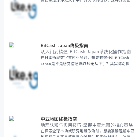
觉信息爆炸却无从下手？其实你别担心，这种其实蛮多
人经历过的。 本期我们将为你梳理清晰思路，提供一
套经过实战检验的外贸找客户方法论，帮助你少走弯
路，更快看到效果。 无论你是新手起步还是寻求突
破，我们将从基础要点到进阶策略，系统性地为你拆
解。主要内容包括： - 精准定位目标客户群体 - 高效利
用B2B平台和搜索引擎
BitCash Japan终极指南
从入门到精通-BitCash Japan系统化操作指南
在日本拓展数字支付业务时，想要有效使用BitCash
Japan是不是感觉信息爆炸却无从下手？其实你别担
心，这种困扰很多企业都经历过。 本期我们将为你梳
理清晰思路，提供一套经过实战检验的BitCash Japan
运营方法论，帮助你少走弯路，更快实现业务增长。
无论你是新手起步还是寻求突破，我们将从基础要点到
进阶策略，系统性地为你拆解。主要内容包括： -
BitCash
中亚地图终极指南
地理认知与实用技巧-掌握中亚地图的核心策略
在探索全球市场或研究地缘政治时，想要准确理解中亚