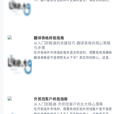
节）是不是感觉信息碎片化难以整合？其实你别担心，
这种情况很多旅行者都经历过。 本期我们将为你系统
梳理泰国新年文化精髓，提供一套完整的人文体验策
略，帮助你避开游客陷阱，获得原汁原味的节庆体验。
无论你是首次参与还是寻求深度玩法，我们将从基础认
知到高阶玩法全方位为你解析。主要内容包括： - 泰国
新年核心文化解读 -
翻译表格终极指南
从入门到精通的关键技巧-翻译表格的核心策略
与步骤
在开拓海外市场或处理多语言项目时，想要高效准确地
翻译表格是不是感觉无从下手？其实你别担心，这是许
多国际业务拓展者都会遇到的挑战。 本期我们将为你
提供一套经过实战检验的翻译表格方法论，帮助你突破
语言障碍，提升工作效率。 无论你是初次接触还是寻
求优化，我们将系统性地为你拆解关键步骤。主要内容
包括： - 翻译表格前的准备工作 - 核心翻译方法与工具
选择 -
外贸找客户终极指南
从入门到精通-外贸找客户的五大核心策略
在开拓海外市场时，想要有效实现外贸找客户是不是感