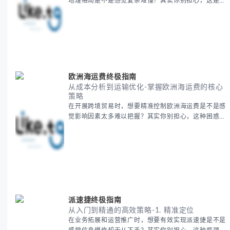
地理格局是不是感觉复杂难懂？其实你别担心，这是很
多人都会遇到的挑战。 本期我们将为你系统梳理中亚
地理知识，提供一套实用的地图工具使用技巧，帮助你
快速建立空间认知框架。 无论你是商务人士、学者还
是旅行爱好者，我们将从基础地理要素到进阶应用技
巧，全方位为你解析。主要内容包括： - 中亚五国核心
地理特征速览 -
欧洲海运费终极指南
从成本分析到运输优化-掌握欧洲海运费的核心
策略
在开展跨境贸易时，想要精准控制欧洲海运费是不是感
觉影响因素太多难以把握？其实你别担心，这种困惑很
多外贸从业者都经历过。 本期我们将为你系统解析欧
洲海运费的组成要素，提供一套经过市场验证的降本增
效方法论，帮助你优化供应链成本结构。 无论你是初
次接触海运还是希望提升成本效益，我们将从基础概念
到实操技巧进行全面拆解。主要内容包括： - 欧洲海运
费的五大核心构成要素 -
派速捷终极指南
从入门到精通的高效策略-1. 精准定位
在业务拓展和运营推广时，想要有效实现派速捷是不是