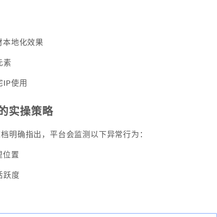
倍
材本地化效果
元素
IP使用
的实操策略
API文档明确指出，平台会监测以下异常行为：
理位置
活跃度