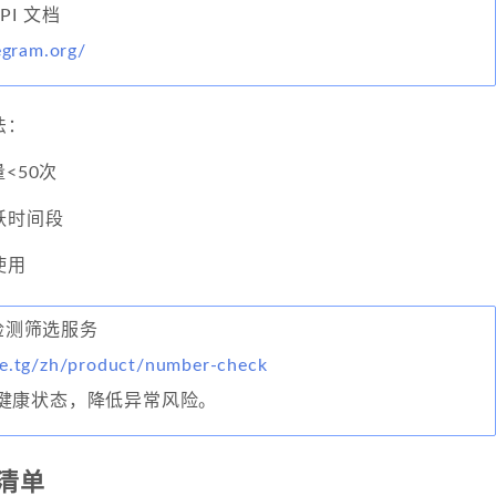
API 文档
legram.org/
法：
<50次
跃时间段
使用
码检测筛选服务
ke.tg/zh/product/number-check
健康状态，降低异常风险。
清单