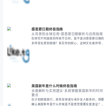
性地为你拆解。主要内容包括： - 目标市场与用户画像
精准定义 -
感恩節日期终极指南
从背景到全球应用-感恩節日期解析与应用指南
在研究不同国家的传统节日时，是不是对感恩節日期的
多样变化感到困惑？其实你别担心，这种文化差异带来
的疑问是完全正常的。 本期我们将为你系统梳理感恩
節的历史由来、不同国家地区的日期差异，以及日期背
后的文化意义。帮助你清晰掌握这个重要节日的各方面
知识。 无论你是文化研究者、国际商务人士还是单纯
对节日感兴趣，本文将从基础到应用为你全面解析。主
要内容包括： - 感恩節历史起源与背景
美国新年是什么时候终极指南
全面解析与实用建议-系统掌握美国新年的时间
要点
在计划跨国旅行、商务安排或与海外友人联系时，想要
确认美国新年是什么时候是不是感觉需要反复查证？其