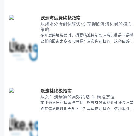
巧，全方位为你解析。主要内容包括： - 中亚五国核心
地理特征速览 -
欧洲海运费终极指南
从成本分析到运输优化-掌握欧洲海运费的核心
策略
在开展跨境贸易时，想要精准控制欧洲海运费是不是感
觉影响因素太多难以把握？其实你别担心，这种困惑很
多外贸从业者都经历过。 本期我们将为你系统解析欧
洲海运费的组成要素，提供一套经过市场验证的降本增
效方法论，帮助你优化供应链成本结构。 无论你是初
次接触海运还是希望提升成本效益，我们将从基础概念
到实操技巧进行全面拆解。主要内容包括： - 欧洲海运
费的五大核心构成要素 -
派速捷终极指南
从入门到精通的高效策略-1. 精准定位
在业务拓展和运营推广时，想要有效实现派速捷是不是
感觉信息爆炸却无从下手？其实你别担心，这种瓶颈阶
段是绝大多数团队都经历过的。 本期我们将为你梳理
清晰思路，提供一套经过实战检验的派速捷方法论，帮
助你少走弯路，更快看到增长效果。 无论你是新手起
步还是寻求突破，我们将从基础要点到进阶策略，系统