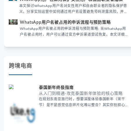
性直接影响转化率。
本文探讨WhatsApp用户名对女性用户和自由职业者的隐私保护意
义，分享实际运营中如何通过用户名设置避免号码泄露风险，并提
供3种安全使用方案。据DataReportal 2026报告显示，隐私保护
WhatsApp用户名被占用的申诉流程与预防策略
已成为全球数字沟通的首要考量。
WhatsApp用户名被占用的申诉流程与预防策略: 当WhatsApp用
户名被占用时，用户可以通过官方申诉渠道尝试恢复。本文详细解
析申诉步骤、预防措施及常见问题，帮助用户有效管理WhatsApp
账号安全。
跨境电商
泰国新年终极指南
从入门到精通-攻克泰国新年体验的核心策略
在规划东南亚旅行时，想要深度体验泰国新年（宋干
节）是不是感觉信息碎片化难以整合？其实你别担心，
这种情况很多旅行者都经历过。 本期我们将为你系统
梳理泰国新年文化精髓，提供一套完整的人文体验策
略，帮助你避开游客陷阱，获得原汁原味的节庆体验。
无论你是首次参与还是寻求深度玩法，我们将从基础认