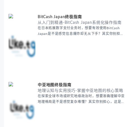
解。主要内容包括： - 精准定位目标客户群体 - 高效利
用B2B平台和搜索引擎
BitCash Japan终极指南
从入门到精通-BitCash Japan系统化操作指南
在日本拓展数字支付业务时，想要有效使用BitCash
Japan是不是感觉信息爆炸却无从下手？其实你别担
心，这种困扰很多企业都经历过。 本期我们将为你梳
理清晰思路，提供一套经过实战检验的BitCash Japan
运营方法论，帮助你少走弯路，更快实现业务增长。
无论你是新手起步还是寻求突破，我们将从基础要点到
进阶策略，系统性地为你拆解。主要内容包括： -
BitCash
中亚地图终极指南
地理认知与实用技巧-掌握中亚地图的核心策略
在探索全球市场或研究地缘政治时，想要准确理解中亚
地理格局是不是感觉复杂难懂？其实你别担心，这是很
多人都会遇到的挑战。 本期我们将为你系统梳理中亚
地理知识，提供一套实用的地图工具使用技巧，帮助你
快速建立空间认知框架。 无论你是商务人士、学者还
是旅行爱好者，我们将从基础地理要素到进阶应用技