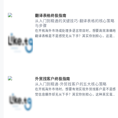
知到高阶玩法全方位为你解析。主要内容包括： - 泰国
新年核心文化解读 -
翻译表格终极指南
从入门到精通的关键技巧-翻译表格的核心策略
与步骤
在开拓海外市场或处理多语言项目时，想要高效准确地
翻译表格是不是感觉无从下手？其实你别担心，这是许
多国际业务拓展者都会遇到的挑战。 本期我们将为你
提供一套经过实战检验的翻译表格方法论，帮助你突破
语言障碍，提升工作效率。 无论你是初次接触还是寻
求优化，我们将系统性地为你拆解关键步骤。主要内容
包括： - 翻译表格前的准备工作 - 核心翻译方法与工具
选择 -
外贸找客户终极指南
从入门到精通-外贸找客户的五大核心策略
在开拓海外市场时，想要有效实现外贸找客户是不是感
觉信息爆炸却无从下手？其实你别担心，这种其实蛮多
人经历过的。 本期我们将为你梳理清晰思路，提供一
套经过实战检验的外贸找客户方法论，帮助你少走弯
路，更快看到效果。 无论你是新手起步还是寻求突
破，我们将从基础要点到进阶策略，系统性地为你拆