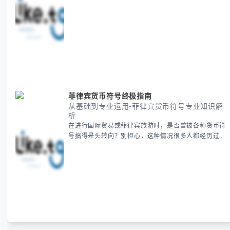
实你别担心，这种时区和文化差异带来的困惑很多人都
会遇到。 本期我们将为你全面解析美国新年的时间系
统，并提供跨时区协调的实用技巧，帮助你准确掌握日
期、避开错误认知。 无论你是安排国际会议还是准备
新年祝福，我们将从基础概念到特殊情况应对，系统性
地为你拆解。主要内容包括： -
菲律宾货币符号终极指南
从基础到专业运用-菲律宾货币符号专业知识解
析
在进行国际贸易或菲律宾旅游时，是否曾被各种货币符
号搞得晕头转向？别担心，这种情况很多人都经历过。
本指南将为你全面解析菲律宾货币符号的规范用法、输
入技巧和常见应用场景，帮助你避免金融交流中的尴尬
错误。 无论你是商务人士、旅行者还是对菲律宾文化
感兴趣的学习者，我们都会系统性地为你讲解： - 菲律
宾比索的标准符号与书写规范 - 在不同设备上输入₱符
号的实用方法 -