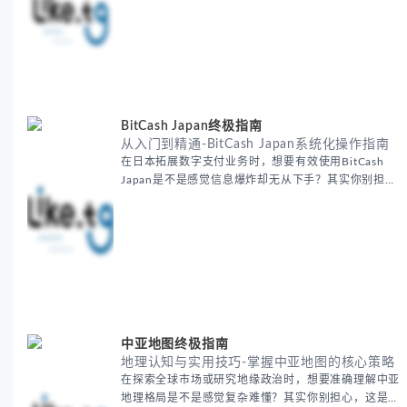
人经历过的。 本期我们将为你梳理清晰思路，提供一
套经过实战检验的外贸找客户方法论，帮助你少走弯
路，更快看到效果。 无论你是新手起步还是寻求突
破，我们将从基础要点到进阶策略，系统性地为你拆
解。主要内容包括： - 精准定位目标客户群体 - 高效利
用B2B平台和搜索引擎
BitCash Japan终极指南
从入门到精通-BitCash Japan系统化操作指南
在日本拓展数字支付业务时，想要有效使用BitCash
Japan是不是感觉信息爆炸却无从下手？其实你别担
心，这种困扰很多企业都经历过。 本期我们将为你梳
理清晰思路，提供一套经过实战检验的BitCash Japan
运营方法论，帮助你少走弯路，更快实现业务增长。
无论你是新手起步还是寻求突破，我们将从基础要点到
进阶策略，系统性地为你拆解。主要内容包括： -
BitCash
中亚地图终极指南
地理认知与实用技巧-掌握中亚地图的核心策略
在探索全球市场或研究地缘政治时，想要准确理解中亚
地理格局是不是感觉复杂难懂？其实你别担心，这是很