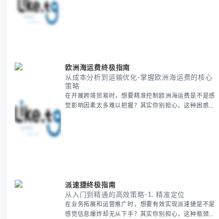
多人都会遇到的挑战。 本期我们将为你系统梳理中亚
地理知识，提供一套实用的地图工具使用技巧，帮助你
快速建立空间认知框架。 无论你是商务人士、学者还
是旅行爱好者，我们将从基础地理要素到进阶应用技
巧，全方位为你解析。主要内容包括： - 中亚五国核心
地理特征速览 -
欧洲海运费终极指南
从成本分析到运输优化-掌握欧洲海运费的核心
策略
在开展跨境贸易时，想要精准控制欧洲海运费是不是感
觉影响因素太多难以把握？其实你别担心，这种困惑很
多外贸从业者都经历过。 本期我们将为你系统解析欧
洲海运费的组成要素，提供一套经过市场验证的降本增
效方法论，帮助你优化供应链成本结构。 无论你是初
次接触海运还是希望提升成本效益，我们将从基础概念
到实操技巧进行全面拆解。主要内容包括： - 欧洲海运
费的五大核心构成要素 -
派速捷终极指南
从入门到精通的高效策略-1. 精准定位
在业务拓展和运营推广时，想要有效实现派速捷是不是
感觉信息爆炸却无从下手？其实你别担心，这种瓶颈阶