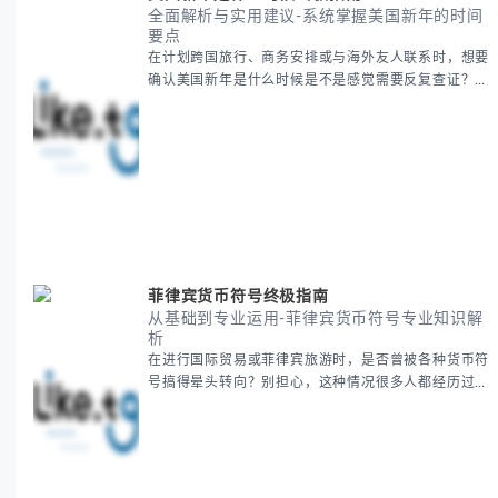
全面解析与实用建议-系统掌握美国新年的时间
要点
在计划跨国旅行、商务安排或与海外友人联系时，想要
确认美国新年是什么时候是不是感觉需要反复查证？其
实你别担心，这种时区和文化差异带来的困惑很多人都
会遇到。 本期我们将为你全面解析美国新年的时间系
统，并提供跨时区协调的实用技巧，帮助你准确掌握日
期、避开错误认知。 无论你是安排国际会议还是准备
新年祝福，我们将从基础概念到特殊情况应对，系统性
地为你拆解。主要内容包括： -
菲律宾货币符号终极指南
从基础到专业运用-菲律宾货币符号专业知识解
析
在进行国际贸易或菲律宾旅游时，是否曾被各种货币符
号搞得晕头转向？别担心，这种情况很多人都经历过。
本指南将为你全面解析菲律宾货币符号的规范用法、输
入技巧和常见应用场景，帮助你避免金融交流中的尴尬
错误。 无论你是商务人士、旅行者还是对菲律宾文化
感兴趣的学习者，我们都会系统性地为你讲解： - 菲律
宾比索的标准符号与书写规范 - 在不同设备上输入₱符