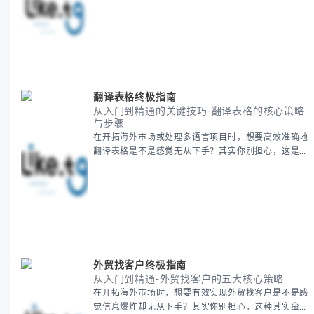
这种情况很多旅行者都经历过。 本期我们将为你系统
梳理泰国新年文化精髓，提供一套完整的人文体验策
略，帮助你避开游客陷阱，获得原汁原味的节庆体验。
无论你是首次参与还是寻求深度玩法，我们将从基础认
知到高阶玩法全方位为你解析。主要内容包括： - 泰国
新年核心文化解读 -
翻译表格终极指南
从入门到精通的关键技巧-翻译表格的核心策略
与步骤
在开拓海外市场或处理多语言项目时，想要高效准确地
翻译表格是不是感觉无从下手？其实你别担心，这是许
多国际业务拓展者都会遇到的挑战。 本期我们将为你
提供一套经过实战检验的翻译表格方法论，帮助你突破
语言障碍，提升工作效率。 无论你是初次接触还是寻
求优化，我们将系统性地为你拆解关键步骤。主要内容
包括： - 翻译表格前的准备工作 - 核心翻译方法与工具
选择 -
外贸找客户终极指南
从入门到精通-外贸找客户的五大核心策略
在开拓海外市场时，想要有效实现外贸找客户是不是感
觉信息爆炸却无从下手？其实你别担心，这种其实蛮多