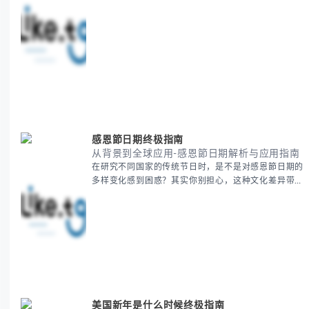
段是绝大多数团队都经历过的。 本期我们将为你梳理
清晰思路，提供一套经过实战检验的派速捷方法论，帮
助你少走弯路，更快看到增长效果。 无论你是新手起
步还是寻求突破，我们将从基础要点到进阶策略，系统
性地为你拆解。主要内容包括： - 目标市场与用户画像
精准定义 -
感恩節日期终极指南
从背景到全球应用-感恩節日期解析与应用指南
在研究不同国家的传统节日时，是不是对感恩節日期的
多样变化感到困惑？其实你别担心，这种文化差异带来
的疑问是完全正常的。 本期我们将为你系统梳理感恩
節的历史由来、不同国家地区的日期差异，以及日期背
后的文化意义。帮助你清晰掌握这个重要节日的各方面
知识。 无论你是文化研究者、国际商务人士还是单纯
对节日感兴趣，本文将从基础到应用为你全面解析。主
要内容包括： - 感恩節历史起源与背景
美国新年是什么时候终极指南