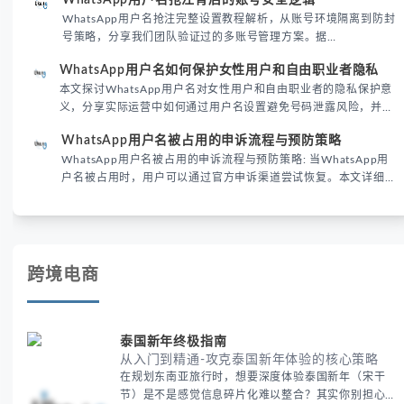
际差异，帮助团队优化WhatsApp营销策略。
WhatsApp用户名抢注完整设置教程解析，从账号环境隔离到防封
号策略，分享我们团队验证过的多账号管理方案。据
DataReportal 2026趋势报告显示，跨境私域运营中账号矩阵稳定
WhatsApp用户名如何保护女性用户和自由职业者隐私
性直接影响转化率。
本文探讨WhatsApp用户名对女性用户和自由职业者的隐私保护意
义，分享实际运营中如何通过用户名设置避免号码泄露风险，并提
供3种安全使用方案。据DataReportal 2026报告显示，隐私保护
WhatsApp用户名被占用的申诉流程与预防策略
已成为全球数字沟通的首要考量。
WhatsApp用户名被占用的申诉流程与预防策略: 当WhatsApp用
户名被占用时，用户可以通过官方申诉渠道尝试恢复。本文详细解
析申诉步骤、预防措施及常见问题，帮助用户有效管理WhatsApp
账号安全。
跨境电商
泰国新年终极指南
从入门到精通-攻克泰国新年体验的核心策略
在规划东南亚旅行时，想要深度体验泰国新年（宋干
节）是不是感觉信息碎片化难以整合？其实你别担心，