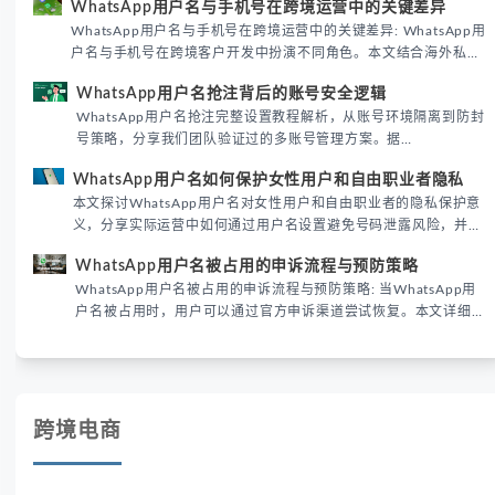
WhatsApp用户名与手机号在跨境运营中的关键差异
境团队高效触达目标客户。
WhatsApp用户名与手机号在跨境运营中的关键差异: WhatsApp用
户名与手机号在跨境客户开发中扮演不同角色。本文结合海外私域
运营实战经验，解析两者在触达效率、账号安全及客户管理中的实
WhatsApp用户名抢注背后的账号安全逻辑
际差异，帮助团队优化WhatsApp营销策略。
WhatsApp用户名抢注完整设置教程解析，从账号环境隔离到防封
号策略，分享我们团队验证过的多账号管理方案。据
DataReportal 2026趋势报告显示，跨境私域运营中账号矩阵稳定
WhatsApp用户名如何保护女性用户和自由职业者隐私
性直接影响转化率。
本文探讨WhatsApp用户名对女性用户和自由职业者的隐私保护意
义，分享实际运营中如何通过用户名设置避免号码泄露风险，并提
供3种安全使用方案。据DataReportal 2026报告显示，隐私保护
WhatsApp用户名被占用的申诉流程与预防策略
已成为全球数字沟通的首要考量。
WhatsApp用户名被占用的申诉流程与预防策略: 当WhatsApp用
户名被占用时，用户可以通过官方申诉渠道尝试恢复。本文详细解
析申诉步骤、预防措施及常见问题，帮助用户有效管理WhatsApp
账号安全。
跨境电商