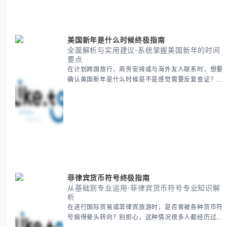
要内容包括： - 感恩節历史起源与背景
美国新年是什么时候终极指南
全面解析与实用建议-系统掌握美国新年的时间
要点
在计划跨国旅行、商务安排或与海外友人联系时，想要
确认美国新年是什么时候是不是感觉需要反复查证？其
实你别担心，这种时区和文化差异带来的困惑很多人都
会遇到。 本期我们将为你全面解析美国新年的时间系
统，并提供跨时区协调的实用技巧，帮助你准确掌握日
期、避开错误认知。 无论你是安排国际会议还是准备
新年祝福，我们将从基础概念到特殊情况应对，系统性
地为你拆解。主要内容包括： -
菲律宾货币符号终极指南
从基础到专业运用-菲律宾货币符号专业知识解
析
在进行国际贸易或菲律宾旅游时，是否曾被各种货币符
号搞得晕头转向？别担心，这种情况很多人都经历过。