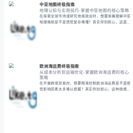
中亚地图终极指南
地理认知与实用技巧-掌握中亚地图的核心策略
在探索全球市场或研究地缘政治时，想要准确理解中亚
地理格局是不是感觉复杂难懂？其实你别担心，这是很
多人都会遇到的挑战。 本期我们将为你系统梳理中亚
地理知识，提供一套实用的地图工具使用技巧，帮助你
快速建立空间认知框架。 无论你是商务人士、学者还
是旅行爱好者，我们将从基础地理要素到进阶应用技
巧，全方位为你解析。主要内容包括： - 中亚五国核心
地理特征速览 -
欧洲海运费终极指南
从成本分析到运输优化-掌握欧洲海运费的核心
策略
在开展跨境贸易时，想要精准控制欧洲海运费是不是感
觉影响因素太多难以把握？其实你别担心，这种困惑很
多外贸从业者都经历过。 本期我们将为你系统解析欧
洲海运费的组成要素，提供一套经过市场验证的降本增
效方法论，帮助你优化供应链成本结构。 无论你是初
次接触海运还是希望提升成本效益，我们将从基础概念
到实操技巧进行全面拆解。主要内容包括： - 欧洲海运
费的五大核心构成要素 -