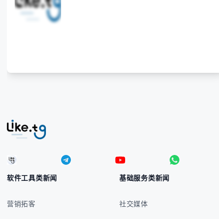
本指南将为你全面解析菲律宾货币符号的规范用法、输
入技巧和常见应用场景，帮助你避免金融交流中的尴尬
错误。 无论你是商务人士、旅行者还是对菲律宾文化
感兴趣的学习者，我们都会系统性地为你讲解： - 菲律
宾比索的标准符号与书写规范 - 在不同设备上输入₱符
号的实用方法 -
软件工具类新闻
基础服务类新闻
营销拓客
社交媒体