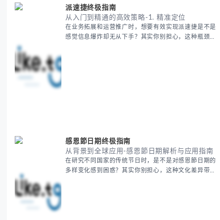
派速捷终极指南
从入门到精通的高效策略-1. 精准定位
在业务拓展和运营推广时，想要有效实现派速捷是不是
感觉信息爆炸却无从下手？其实你别担心，这种瓶颈阶
段是绝大多数团队都经历过的。 本期我们将为你梳理
清晰思路，提供一套经过实战检验的派速捷方法论，帮
助你少走弯路，更快看到增长效果。 无论你是新手起
步还是寻求突破，我们将从基础要点到进阶策略，系统
性地为你拆解。主要内容包括： - 目标市场与用户画像
精准定义 -
感恩節日期终极指南
从背景到全球应用-感恩節日期解析与应用指南
在研究不同国家的传统节日时，是不是对感恩節日期的
多样变化感到困惑？其实你别担心，这种文化差异带来
的疑问是完全正常的。 本期我们将为你系统梳理感恩
節的历史由来、不同国家地区的日期差异，以及日期背
后的文化意义。帮助你清晰掌握这个重要节日的各方面
知识。 无论你是文化研究者、国际商务人士还是单纯
对节日感兴趣，本文将从基础到应用为你全面解析。主