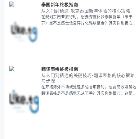
泰国新年终极指南
从入门到精通-攻克泰国新年体验的核心策略
在规划东南亚旅行时，想要深度体验泰国新年（宋干
节）是不是感觉信息碎片化难以整合？其实你别担心，
这种情况很多旅行者都经历过。 本期我们将为你系统
梳理泰国新年文化精髓，提供一套完整的人文体验策
略，帮助你避开游客陷阱，获得原汁原味的节庆体验。
无论你是首次参与还是寻求深度玩法，我们将从基础认
知到高阶玩法全方位为你解析。主要内容包括： - 泰国
新年核心文化解读 -
翻译表格终极指南
从入门到精通的关键技巧-翻译表格的核心策略
与步骤
在开拓海外市场或处理多语言项目时，想要高效准确地
翻译表格是不是感觉无从下手？其实你别担心，这是许
多国际业务拓展者都会遇到的挑战。 本期我们将为你
提供一套经过实战检验的翻译表格方法论，帮助你突破
语言障碍，提升工作效率。 无论你是初次接触还是寻
求优化，我们将系统性地为你拆解关键步骤。主要内容
包括： - 翻译表格前的准备工作 - 核心翻译方法与工具
选择 -