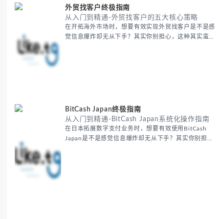
外贸找客户终极指南
从入门到精通-外贸找客户的五大核心策略
在开拓海外市场时，想要有效实现外贸找客户是不是感
觉信息爆炸却无从下手？其实你别担心，这种其实蛮多
人经历过的。 本期我们将为你梳理清晰思路，提供一
套经过实战检验的外贸找客户方法论，帮助你少走弯
路，更快看到效果。 无论你是新手起步还是寻求突
破，我们将从基础要点到进阶策略，系统性地为你拆
解。主要内容包括： - 精准定位目标客户群体 - 高效利
用B2B平台和搜索引擎
BitCash Japan终极指南
从入门到精通-BitCash Japan系统化操作指南
在日本拓展数字支付业务时，想要有效使用BitCash
Japan是不是感觉信息爆炸却无从下手？其实你别担
心，这种困扰很多企业都经历过。 本期我们将为你梳
理清晰思路，提供一套经过实战检验的BitCash Japan
运营方法论，帮助你少走弯路，更快实现业务增长。
无论你是新手起步还是寻求突破，我们将从基础要点到
进阶策略，系统性地为你拆解。主要内容包括： -
BitCash