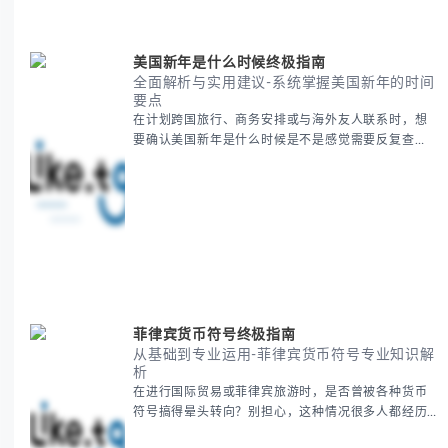
面解析。主要内容包括： - 感恩節历史起源与背景
美国新年是什么时候终极指南
全面解析与实用建议-系统掌握美国新年的时间
要点
在计划跨国旅行、商务安排或与海外友人联系时，想
要确认美国新年是什么时候是不是感觉需要反复查
证？其实你别担心，这种时区和文化差异带来的困惑
很多人都会遇到。 本期我们将为你全面解析美国新年
的时间系统，并提供跨时区协调的实用技巧，帮助你
准确掌握日期、避开错误认知。 无论你是安排国际会
议还是准备新年祝福，我们将从基础概念到特殊情况
应对，系统性地为你拆解。主要内容包括： -
菲律宾货币符号终极指南
从基础到专业运用-菲律宾货币符号专业知识解
析
在进行国际贸易或菲律宾旅游时，是否曾被各种货币
符号搞得晕头转向？别担心，这种情况很多人都经历
过。 本指南将为你全面解析菲律宾货币符号的规范用