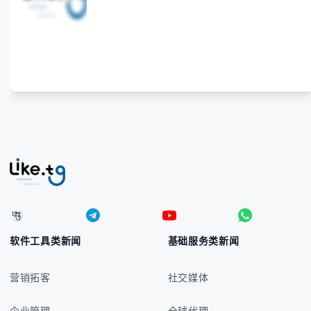
法、输入技巧和常见应用场景，帮助你避免金融交流
中的尴尬错误。 无论你是商务人士、旅行者还是对菲
律宾文化感兴趣的学习者，我们都会系统性地为你讲
解： - 菲律宾比索的标准符号与书写规范 - 在不同设
备上输入₱符号的实用方法 -
软件工具类新闻
基础服务类新闻
营销拓客
社交媒体