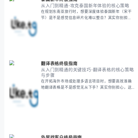
从入门到精通-攻克泰国新年体验的核心策略
在规划东南亚旅行时，想要深度体验泰国新年（宋干
节）是不是感觉信息碎片化难以整合？其实你别担
心，这种情况很多旅行者都经历过。 本期我们将为你
系统梳理泰国新年文化精髓，提供一套完整的人文体
验策略，帮助你避开游客陷阱，获得原汁原味的节庆
体验。 无论你是首次参与还是寻求深度玩法，我们将
从基础认知到高阶玩法全方位为你解析。主要内容包
括： - 泰国新年核心文化解读 -
翻译表格终极指南
从入门到精通的关键技巧-翻译表格的核心策略
与步骤
在开拓海外市场或处理多语言项目时，想要高效准确
地翻译表格是不是感觉无从下手？其实你别担心，这
是许多国际业务拓展者都会遇到的挑战。 本期我们将
为你提供一套经过实战检验的翻译表格方法论，帮助
你突破语言障碍，提升工作效率。 无论你是初次接触
还是寻求优化，我们将系统性地为你拆解关键步骤。
主要内容包括： - 翻译表格前的准备工作 - 核心翻译
方法与工具选择 -
外贸找客户终极指南