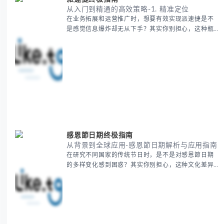
从入门到精通的高效策略-1. 精准定位
在业务拓展和运营推广时，想要有效实现派速捷是不
是感觉信息爆炸却无从下手？其实你别担心，这种瓶
颈阶段是绝大多数团队都经历过的。 本期我们将为你
梳理清晰思路，提供一套经过实战检验的派速捷方法
论，帮助你少走弯路，更快看到增长效果。 无论你是
新手起步还是寻求突破，我们将从基础要点到进阶策
略，系统性地为你拆解。主要内容包括： - 目标市场
与用户画像精准定义 -
感恩節日期终极指南
从背景到全球应用-感恩節日期解析与应用指南
在研究不同国家的传统节日时，是不是对感恩節日期
的多样变化感到困惑？其实你别担心，这种文化差异
带来的疑问是完全正常的。 本期我们将为你系统梳理
感恩節的历史由来、不同国家地区的日期差异，以及
日期背后的文化意义。帮助你清晰掌握这个重要节日
的各方面知识。 无论你是文化研究者、国际商务人士
还是单纯对节日感兴趣，本文将从基础到应用为你全