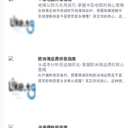
地理认知与实用技巧-掌握中亚地图的核心策略
在探索全球市场或研究地缘政治时，想要准确理解中
亚地理格局是不是感觉复杂难懂？其实你别担心，这
是很多人都会遇到的挑战。 本期我们将为你系统梳理
中亚地理知识，提供一套实用的地图工具使用技巧，
帮助你快速建立空间认知框架。 无论你是商务人士、
学者还是旅行爱好者，我们将从基础地理要素到进阶
应用技巧，全方位为你解析。主要内容包括： - 中亚
五国核心地理特征速览 -
欧洲海运费终极指南
从成本分析到运输优化-掌握欧洲海运费的核心
策略
在开展跨境贸易时，想要精准控制欧洲海运费是不是
感觉影响因素太多难以把握？其实你别担心，这种困
惑很多外贸从业者都经历过。 本期我们将为你系统解
析欧洲海运费的组成要素，提供一套经过市场验证的
降本增效方法论，帮助你优化供应链成本结构。 无论
你是初次接触海运还是希望提升成本效益，我们将从
基础概念到实操技巧进行全面拆解。主要内容包括： -
欧洲海运费的五大核心构成要素 -
派速捷终极指南