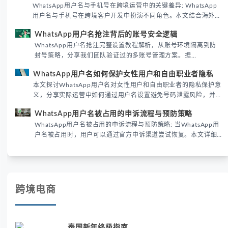
WhatsApp用户名与手机号在跨境运营中的关键差异: WhatsApp
用户名与手机号在跨境客户开发中扮演不同角色。本文结合海外私
域运营实战经验，解析两者在触达效率、账号安全及客户管理中的
WhatsApp用户名抢注背后的账号安全逻辑
实际差异，帮助团队优化WhatsApp营销策略。
WhatsApp用户名抢注完整设置教程解析，从账号环境隔离到防
封号策略，分享我们团队验证过的多账号管理方案。据
DataReportal 2026趋势报告显示，跨境私域运营中账号矩阵稳
WhatsApp用户名如何保护女性用户和自由职业者隐私
定性直接影响转化率。
本文探讨WhatsApp用户名对女性用户和自由职业者的隐私保护意
义，分享实际运营中如何通过用户名设置避免号码泄露风险，并提
供3种安全使用方案。据DataReportal 2026报告显示，隐私保护
WhatsApp用户名被占用的申诉流程与预防策略
已成为全球数字沟通的首要考量。
WhatsApp用户名被占用的申诉流程与预防策略: 当WhatsApp用
户名被占用时，用户可以通过官方申诉渠道尝试恢复。本文详细
解析申诉步骤、预防措施及常见问题，帮助用户有效管理
WhatsApp账号安全。
跨境电商
泰国新年终极指南