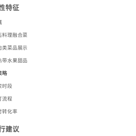
性特征
点
石料理融合菜
肉类菜品展示
热带水果甜品
策略
索时段
订流程
付转化率
行建议