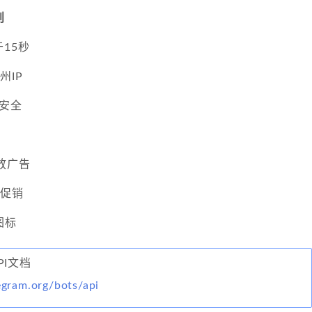
则
15秒
州IP
安全
投放广告
动促销
图标
API文档
legram.org/bots/api