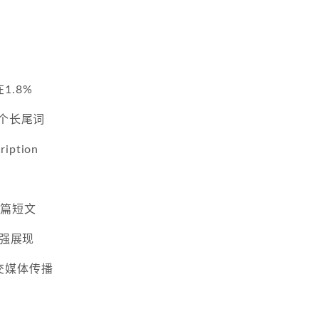
1.8%
1个长尾词
iption
3篇短文
增强展现
交媒体传播