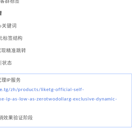
个客群标签
骤
心关键词
元标签结构
签实现精准跳转
引状态
代理IP服务
e.tg/zh/products/liketg-official-self-
e-ip-as-low-as-zerotwodollarg-exclusive-dynamic-
销效果验证阶段