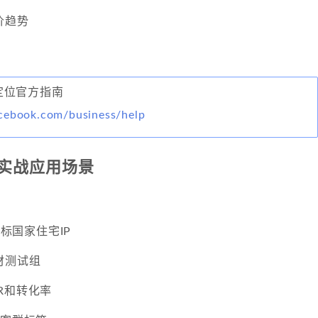
价趋势
广告定位官方指南
cebook.com/business/help
的实战应用场景
目标国家住宅IP
材测试组
R和转化率