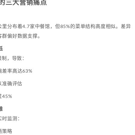
的三大营销痛点
里分布着4.7家中餐馆，但85%的菜单结构高度相似。差异
客群偏好数据支撑。
低
限制，导致：
差率高达63%
以准确评估
45%
难
实时监测：
销策略