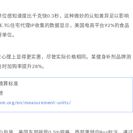
单位感知速度比千克快0.3秒，这种微妙的认知差异足以影响
KE.TG住宅代理IP收集的数据显示，美国电商平台92%的食品
要单位。
千克在心理上显得更实惠，尽管实际价格相同。某健身补剂品牌测
时加购率提升28%。
换算标准
磅
pm.org/en/measurement-units/
g小包装，美国东部接受0.5lb规格，西部更倾向8oz标注。通过