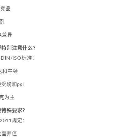
0竞品
例
R差异
要特别注意什么？
IN/ISO标准：
克和牛顿
受磅和psi
克为主
些特殊要求？
2011规定：
标注营养值