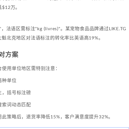
$12万。
，法语区需标注"kg (livres)"。某宠物食品品牌通过LIKE.TG
大魁北克地区对法语标注的转化率比英语高19%。
对方案
合使用单位地区需特别注意：
两种单位
主，括号标注磅
搜索词动态匹配
此策略后，退货率降低15%，客户满意度提升32%。