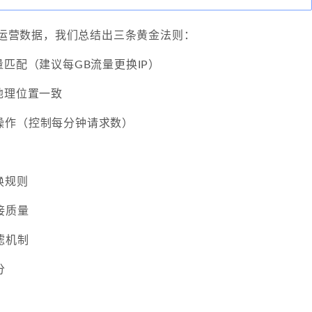
池的运营数据，我们总结出三条黄金法则：
量匹配（建议每GB流量更换IP）
地理位置一致
操作（控制每分钟请求数）
换规则
接质量
滤机制
分