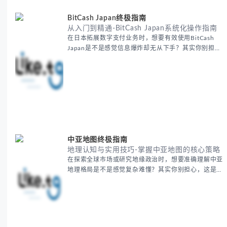
用B2B平台和搜索引擎
BitCash Japan终极指南
从入门到精通-BitCash Japan系统化操作指南
在日本拓展数字支付业务时，想要有效使用BitCash
Japan是不是感觉信息爆炸却无从下手？其实你别担
心，这种困扰很多企业都经历过。 本期我们将为你梳
理清晰思路，提供一套经过实战检验的BitCash Japan
运营方法论，帮助你少走弯路，更快实现业务增长。
无论你是新手起步还是寻求突破，我们将从基础要点到
进阶策略，系统性地为你拆解。主要内容包括： -
BitCash
中亚地图终极指南
地理认知与实用技巧-掌握中亚地图的核心策略
在探索全球市场或研究地缘政治时，想要准确理解中亚
地理格局是不是感觉复杂难懂？其实你别担心，这是很
多人都会遇到的挑战。 本期我们将为你系统梳理中亚
地理知识，提供一套实用的地图工具使用技巧，帮助你
快速建立空间认知框架。 无论你是商务人士、学者还
是旅行爱好者，我们将从基础地理要素到进阶应用技
巧，全方位为你解析。主要内容包括： - 中亚五国核心