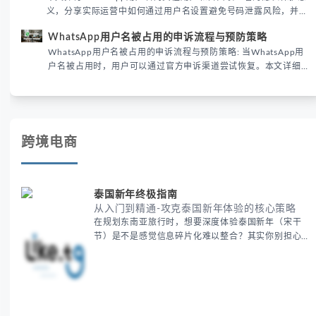
义，分享实际运营中如何通过用户名设置避免号码泄露风险，并提
供3种安全使用方案。据DataReportal 2026报告显示，隐私保护
WhatsApp用户名被占用的申诉流程与预防策略
已成为全球数字沟通的首要考量。
WhatsApp用户名被占用的申诉流程与预防策略: 当WhatsApp用
户名被占用时，用户可以通过官方申诉渠道尝试恢复。本文详细解
析申诉步骤、预防措施及常见问题，帮助用户有效管理WhatsApp
账号安全。
跨境电商
泰国新年终极指南
从入门到精通-攻克泰国新年体验的核心策略
在规划东南亚旅行时，想要深度体验泰国新年（宋干
节）是不是感觉信息碎片化难以整合？其实你别担心，
这种情况很多旅行者都经历过。 本期我们将为你系统
梳理泰国新年文化精髓，提供一套完整的人文体验策
略，帮助你避开游客陷阱，获得原汁原味的节庆体验。
无论你是首次参与还是寻求深度玩法，我们将从基础认
知到高阶玩法全方位为你解析。主要内容包括： - 泰国